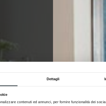
Dettagli
nza
nza
nza
nza
nza
nza
nza
nza
nza
nza
ookie
nalizzare contenuti ed annunci, per fornire funzionalità dei socia