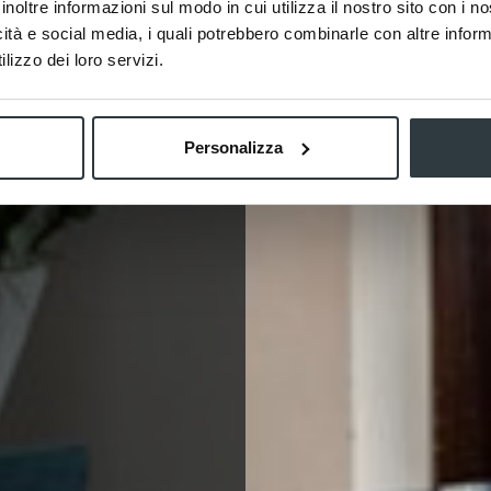
inoltre informazioni sul modo in cui utilizza il nostro sito con i 
uore
uore
uore
uore
uore
uore
uore
uore
uore
uore
icità e social media, i quali potrebbero combinarle con altre inform
lizzo dei loro servizi.
Personalizza